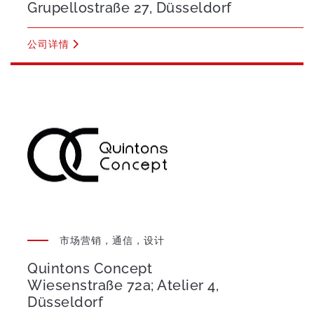
Grupellostraße 27, Düsseldorf
公司详情
市场营销，通信，设计
Quintons Concept
Wiesenstraße 72a; Atelier 4,
Düsseldorf