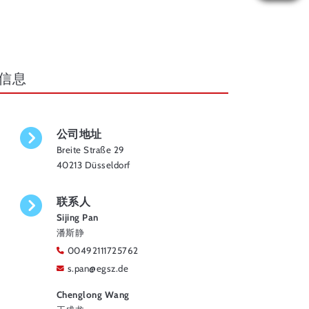
信息
公司地址
Breite Straße 29
40213 Düsseldorf
联系人
Sijing Pan
潘斯静
00492111725762
s.pan
@
egsz.de
Chenglong Wang