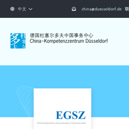
中文
china
@
duesseldorf.de