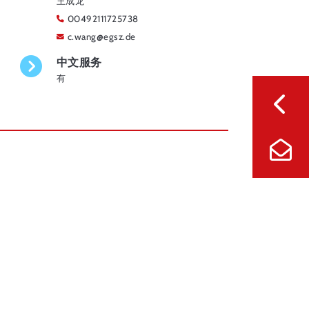
王成龙
00492111725738
c.wang
@
egsz.de
中文服务
有