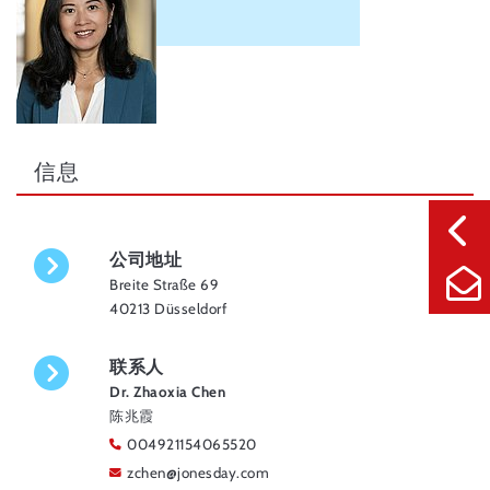
信息
公司地址
Breite Straße 69
40213 Düsseldorf
联系人
Dr. Zhaoxia Chen
陈兆霞
004921154065520
zchen
@
jonesday.com