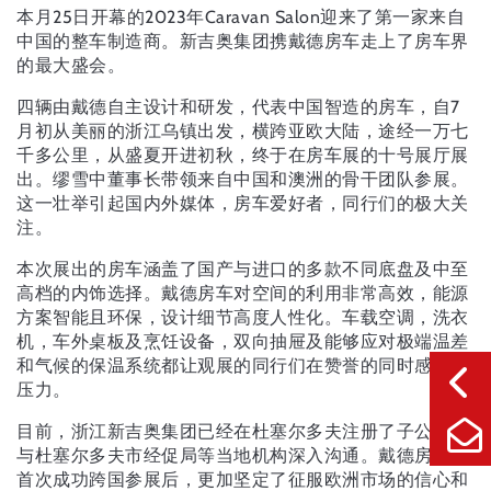
本月25日开幕的2023年Caravan Salon迎来了第一家来自
中国的整车制造商。新吉奥集团携戴德房车走上了房车界
的最大盛会。
四辆由戴德自主设计和研发，代表中国智造的房车，自7
月初从美丽的浙江乌镇出发，横跨亚欧大陆，途经一万七
千多公里，从盛夏开进初秋，终于在房车展的十号展厅展
出。缪雪中董事长带领来自中国和澳洲的骨干团队参展。
这一壮举引起国内外媒体，房车爱好者，同行们的极大关
注。
本次展出的房车涵盖了国产与进口的多款不同底盘及中至
高档的内饰选择。戴德房车对空间的利用非常高效，能源
方案智能且环保，设计细节高度人性化。车载空调，洗衣
机，车外桌板及烹饪设备，双向抽屉及能够应对极端温差
和气候的保温系统都让观展的同行们在赞誉的同时感到了
压力。
目前，浙江新吉奥集团已经在杜塞尔多夫注册了子公司并
与杜塞尔多夫市经促局等当地机构深入沟通。戴德房车在
首次成功跨国参展后，更加坚定了征服欧洲市场的信心和