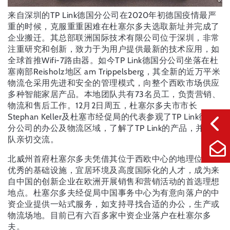
来自深圳的TP Link德国分公司在2020年初德国疫情最严
重的时候，克服重重困难在杜塞尔多夫选取新址并完成了
企业搬迁。其总部联洲国际技术有限公司位于深圳，非常
注重研究和创新，致力于为用户提供最新的技术应用，如
全球首推Wifi-7路由器。如今TP Link德国分公司坐落在杜
塞南部Reisholz地区 am Trippelsberg，其全新的近万平米
物流仓采用先进和安全的管理模式，向整个西欧市场供应
多种智能家居产品。本地团队共有73名员工，负责营销、
物流和售后工作。12月2日周五，杜塞尔多夫市市长
Stephan Keller及杜塞市经促局的代表参观了TP Link德国
分公司的办公及物流区域，了解了TP Link的产品，并与团
队亲切交流。
北威州首府杜塞尔多夫凭借其位于西欧中心的地理位置、
优秀的基础设施，宜居环境及高度国际化的人才，成为来
自中国的创新企业在欧洲开展销售和营销活动的首选理想
地点。杜塞尔多夫经促局中国事务中心为有意向落户的中
资企业提供一站式服务，如支持寻找合适的办公，生产或
物流场地。目前已有六百多家中资企业落户在杜塞尔多
夫。