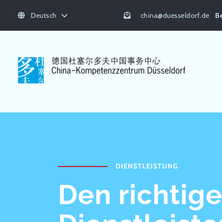
Deutsch
china
@
duesseldorf.de
B
DIENSTLEISTUNG
Den richtig