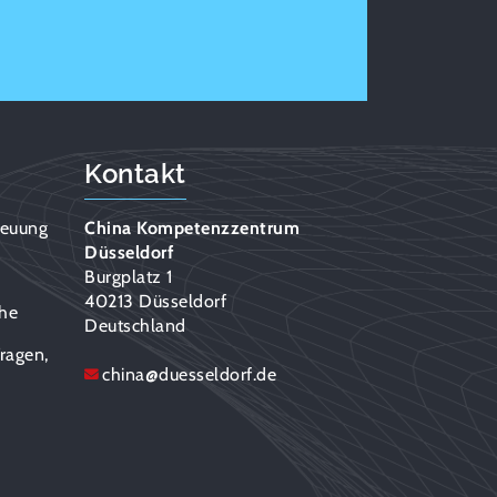
Kontakt
reuung
China Kompetenzzentrum
Düsseldorf
n
Burgplatz 1
40213 Düsseldorf
che
Deutschland
ragen,
china
@
duesseldorf.de