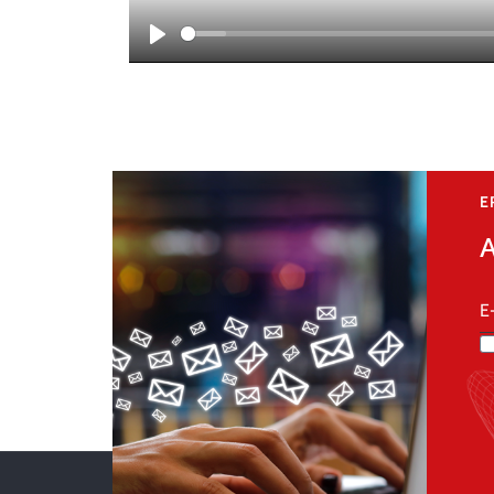
Play
E