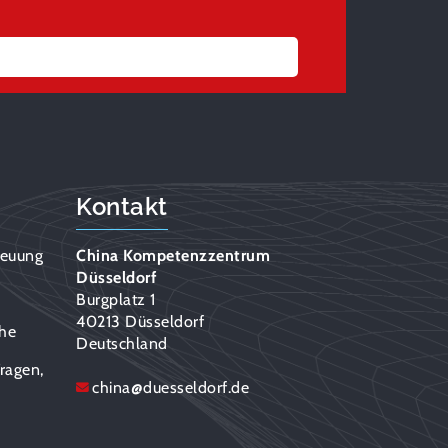
Kontakt
reuung
China Kompetenzzentrum
Düsseldorf
n
Burgplatz 1
40213 Düsseldorf
che
Deutschland
ragen,
china
@
duesseldorf.de