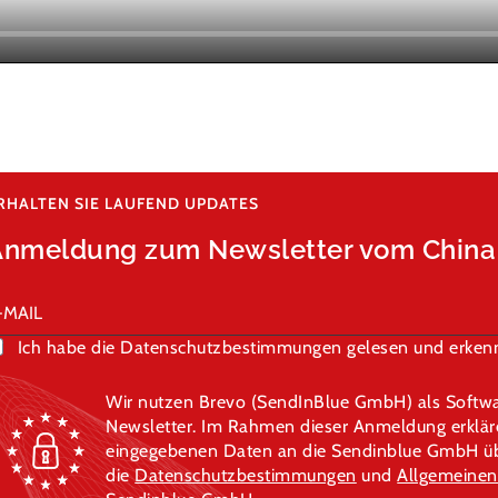
RHALTEN SIE LAUFEND UPDATES
Anmeldung zum Newsletter vom Chin
Ich habe die Datenschutzbestimmungen gelesen und erkenn
Wir nutzen Brevo (SendInBlue GmbH) als Softwa
Newsletter. Im Rahmen dieser Anmeldung erklären
eingegebenen Daten an die Sendinblue GmbH übe
die
Datenschutzbestimmungen
und
Allgemeinen