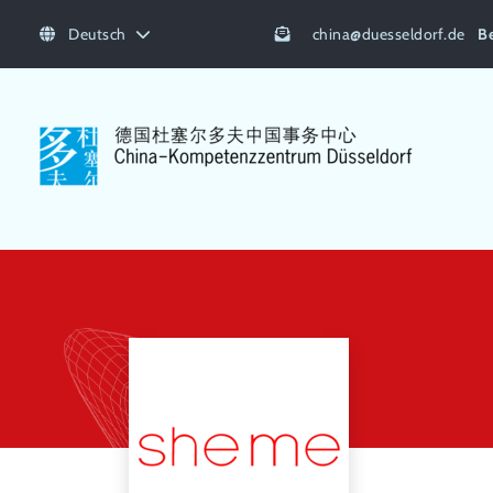
Deutsch
china
@
duesseldorf.de
B