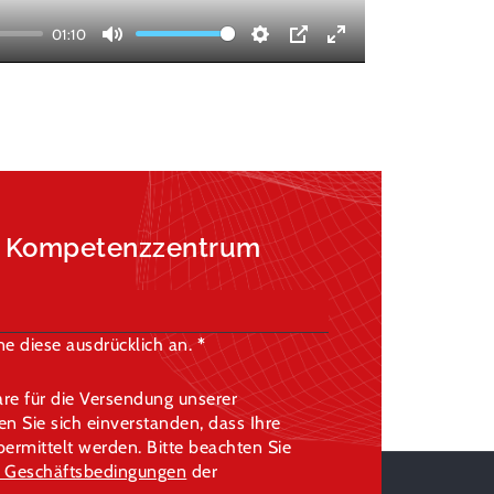
01:10
Mute
Settings
PIP
Enter
fullscreen
a Kompetenzzentrum
e diese ausdrücklich an.
re für die Versendung unserer
 Sie sich einverstanden, dass Ihre
rmittelt werden. Bitte beachten Sie
 Geschäftsbedingungen
der