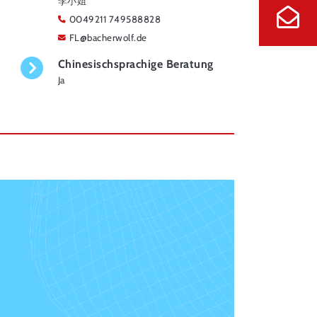
李小姐
0049211 749588828
FL
@
bacherwolf.de
Chinesischsprachige Beratung
Ja