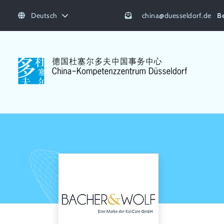
Deutsch
china
@
duesseldorf.de
B