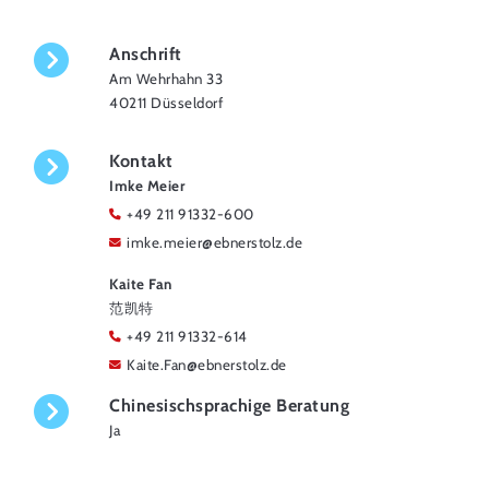
Anschrift
Am Wehrhahn 33
40211 Düsseldorf
Kontakt
Imke Meier
+49 211 91332-600
imke.meier
@
ebnerstolz.de
Kaite Fan
范凯特
+49 211 91332-614
Kaite.Fan
@
ebnerstolz.de
Chinesischsprachige Beratung
Ja