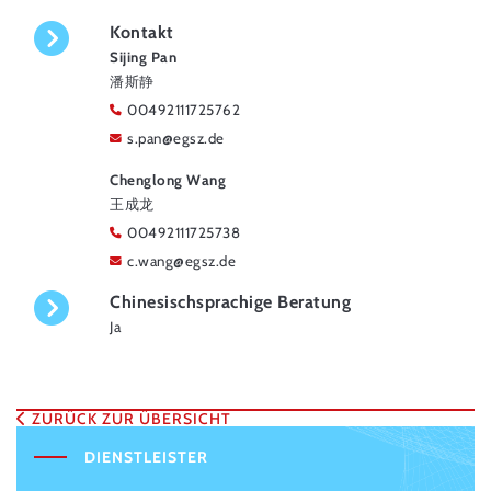
Kontakt
Sijing Pan
潘斯静
00492111725762
s.pan
@
egsz.de
Chenglong Wang
王成龙
00492111725738
c.wang
@
egsz.de
Chinesischsprachige Beratung
Ja
ZURÜCK ZUR ÜBERSICHT
DIENSTLEISTER