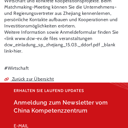
Wirtschaft und konkrete Kooperationsprojekte. Beim
Matchmaking-Meeting können Sie die Unternehmens-
und Regierungsvertreter aus Zhejiang kennenlernen,
persönliche Kontakte aufbauen und Kooperationen und
Investitionsmöglichkeiten erörtern.
Weitere Information sowie Anmeldeformular finden Sie
<link www.dcw-ev.de files veranstaltungen
dcw_einladung_sp_zhejiang_15.03._ddorf.pdf _blank
link>hier.
#Wirtschaft
Zurück zur Übersicht
ERHALTEN SIE LAUFEND UPDATES
Anmeldung zum Newsletter vom
China Kompetenzzentrum