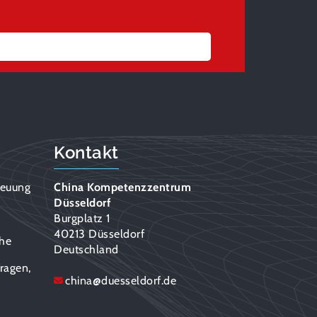
Kontakt
reuung
China Kompetenzzentrum
Düsseldorf
n
Burgplatz 1
40213 Düsseldorf
che
Deutschland
ragen,
china
@
duesseldorf.de