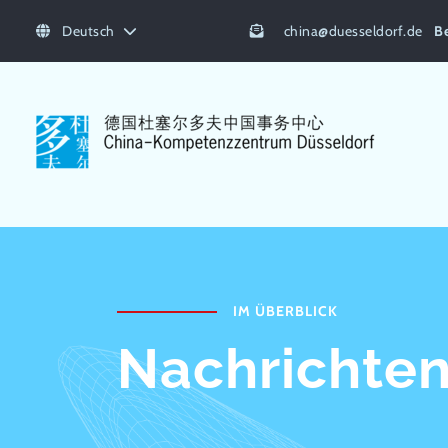
Deutsch
china
@
duesseldorf.de
B
IM ÜBERBLICK
Nachrichten