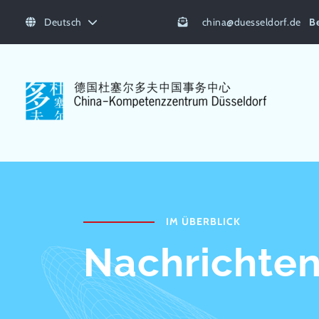
Deutsch
china
@
duesseldorf.de
B
IM ÜBERBLICK
Nachrichten