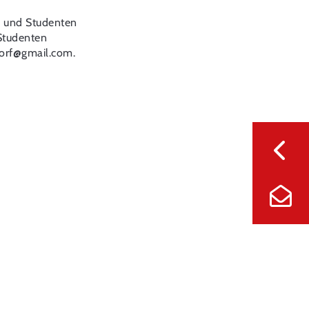
er und Studenten
 Studenten
orf
@
gmail.com
.